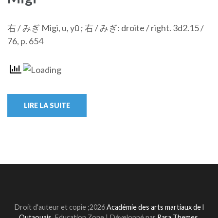
右 / みぎ Migi, u, yū ; 右 / みぎ: droite / right. 3d2.15 /
76, p. 654
LIRE LA SUITE
Droit d'auteur et copie ;2026
Académie des arts martiaux de l
Outaouais
.
Education Zone | Développé par
Rara Themes
.