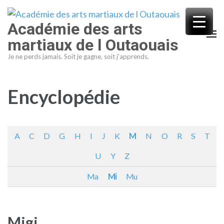
Aller
au
Académie des arts
contenu
martiaux de l Outaouais
(Pressez
Je ne perds jamais. Soit je gagne, soit j'apprends.
Entrée)
Encyclopédie
A
C
D
G
H
I
J
K
M
N
O
R
S
T
U
Y
Z
Ma
Mi
Mu
Migi