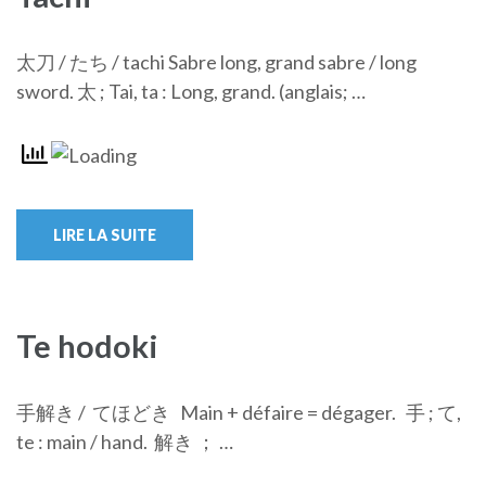
太刀 / たち / tachi Sabre long, grand sabre / long
sword. 太 ; Tai, ta : Long, grand. (anglais; …
LIRE LA SUITE
Te hodoki
手解き / てほどき Main + défaire = dégager. 手 ; て,
te : main / hand. 解き ； …