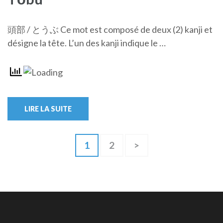
頭部 / とうぶ Ce mot est composé de deux (2) kanji et
désigne la tête. L’un des kanji indique le …
LIRE LA SUITE
Pagination
Page
1
Page
2
>
des
publications