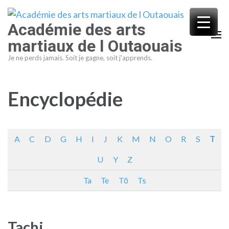
Aller
au
Académie des arts
contenu
martiaux de l Outaouais
(Pressez
Je ne perds jamais. Soit je gagne, soit j'apprends.
Entrée)
Encyclopédie
A
C
D
G
H
I
J
K
M
N
O
R
S
T
U
Y
Z
Ta
Te
Tō
Ts
Tachi