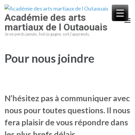
Aller
au
Académie des arts
contenu
martiaux de l Outaouais
(Pressez
Je ne perds jamais. Soit je gagne, soit j'apprends.
Entrée)
Pour nous joindre
N’hésitez pas à communiquer avec
nous pour toutes questions. Il nous
fera plaisir de vous répondre dans
les plus brefs délais.