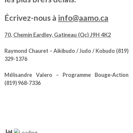
Écrivez-nous à
info@aamo.ca
70, Chemin Eardley, Gatineau (Qc) J9H 4K2
Raymond Chauret – Aikibudo / Judo / Kobudo (
819)
329-1376
Mélisandre Valero – Programme Bouge-Action
(
819) 968-7336